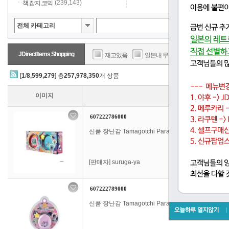
(239,143)
책,잡지,코믹
JDirectItems Shopping
재고있음
일본내 무료배송
판매가
[
1
/
8,599,279
] 총
257,978,350
개 상품
이미지
607222786000
신품 장난감 Tamagotchi Paradise - Orange Tropics 
[판매자]
suruga-ya
607222789000
신품 장난감 Tamagotchi Paradise - Pink Case