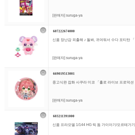
[판매자]
suruga-ya
607222674000
신품 장난감 외출해 ♪ 돌봐, 귀여워서 수다 포티탄 
[판매자]
suruga-ya
669019513001
중고식완 잡화 사쿠라 미코 「홀로 라이브 프로덕션 캔 
[판매자]
suruga-ya
603211391000
신품 프라모델 1/144 HG 릭 돔 가이아기/오르테가기(G