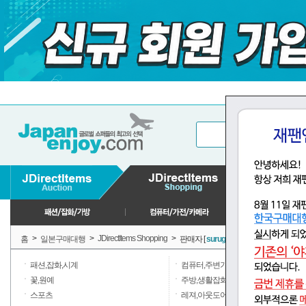
>
>
JDirectItems Shopping
>
홈
일본구매대행
판매자 [
suruga-ya
] 판매상품
(6,287)
패션,잡화,시계
컴퓨터,주변기기
(47,293)
꽃,원예
주방,생활잡화,일용품
스포츠
레져,아웃도어