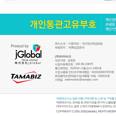
회사소개
|
이용약관
|
개인정보취급방침
채용문의
|
제휴/입점문의
(주)타마비즈
대표자명
: 김현준
:
105-86-23879
사업자등록번호
통신판매업
:
제2019-서울강서-1482호
수입식품등 인터넷구매대행업
:
제20160007070호
화장품제조판매업(수입대행형 거래)
:
제9015호
:
webmaster@tamabiz.com
이메일
재팬엔조이는 일본 대행,구매대행 등 신청 및 구매를
재팬엔조이는 관세법 등 관련규정을 준수하고,불법물품
(주)타마비즈는 일본 소재의 (주)jGlobal 이 운영
COPYRIGHT ⓒ 2001-2026 jGlobal ALL RIGHTS RESE