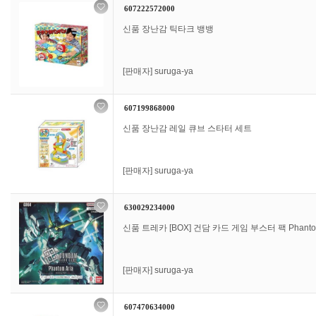
607222572000
신품 장난감 틱타크 뱅뱅
[판매자]
suruga-ya
607199868000
신품 장난감 레일 큐브 스타터 세트
[판매자]
suruga-ya
630029234000
신품 트레카 [BOX] 건담 카드 게임 부스터 팩 Phantom 
[판매자]
suruga-ya
607470634000