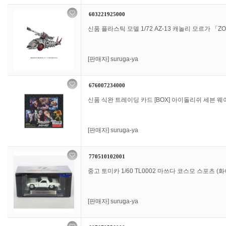
603221925000
신품 플라스틱 모델 1/72 AZ-13 캐놀리 모르가 「ZOI
[판매자]
suruga-ya
676007234000
신품 식완 트레이딩 카드 [BOX] 아이돌리쉬 세븐 웨이
[판매자]
suruga-ya
770510102001
중고 토미카 1/60 TL0002 마쓰다 코스모 스포츠 (화이
[판매자]
suruga-ya