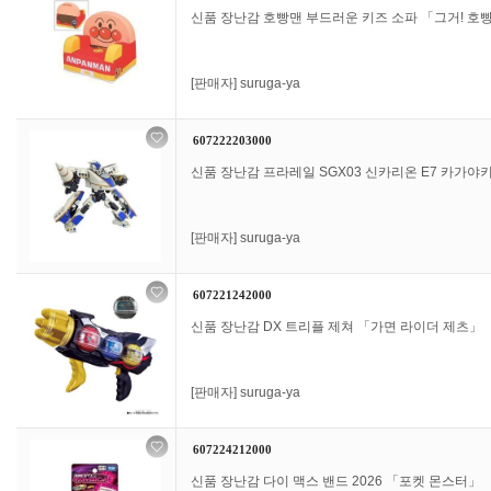
신품 장난감 호빵맨 부드러운 키즈 소파 「그거! 호
[판매자]
suruga-ya
607222203000
신품 장난감 프라레일 SGX03 신카리온 E7 카가야키
[판매자]
suruga-ya
607221242000
신품 장난감 DX 트리플 제쳐 「가면 라이더 제츠」
[판매자]
suruga-ya
607224212000
신품 장난감 다이 맥스 밴드 2026 「포켓 몬스터」